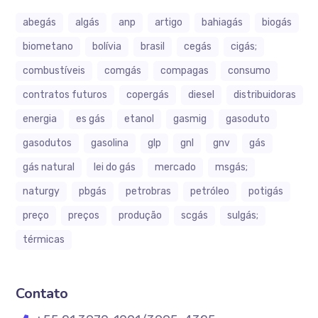
abegás
algás
anp
artigo
bahiagás
biogás
biometano
bolívia
brasil
cegás
cigás;
combustíveis
comgás
compagas
consumo
contratos futuros
copergás
diesel
distribuidoras
energia
es gás
etanol
gasmig
gasoduto
gasodutos
gasolina
glp
gnl
gnv
gás
gás natural
lei do gás
mercado
msgás;
naturgy
pbgás
petrobras
petróleo
potigás
preço
preços
produção
scgás
sulgás;
térmicas
Contato