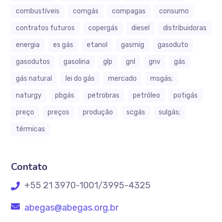
combustíveis
comgás
compagas
consumo
contratos futuros
copergás
diesel
distribuidoras
energia
es gás
etanol
gasmig
gasoduto
gasodutos
gasolina
glp
gnl
gnv
gás
gás natural
lei do gás
mercado
msgás;
naturgy
pbgás
petrobras
petróleo
potigás
preço
preços
produção
scgás
sulgás;
térmicas
Contato
+55 21 3970-1001/3995-4325
abegas@abegas.org.br