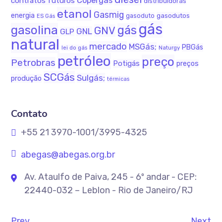
Copergás
contratos futuros
distribuidoras
etanol
Gasmig
energia
gasodutos
gasoduto
ES Gás
gás
gasolina
gás
GNV
GNL
GLP
natural
mercado
MSGás;
PBGás
Naturgy
lei do gás
petróleo
preço
Petrobras
Potigás
preços
SCGás
Sulgás;
produção
térmicas
Contato
+55 21 3970-1001/3995-4325
abegas@abegas.org.br
Av. Ataulfo de Paiva, 245 - 6º andar - CEP:
22440-032 – Leblon - Rio de Janeiro/RJ
Prev
Next