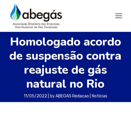
Homologado acordo
de suspensão contra
reajuste de gás
natural no Rio
11/05/2022
by
ABEGAS Redacao
Notícias
Estão suspensos, no Rio de Janeiro, ações e
recursos contra reajustes do gás natural. O
acordo foi firmado entre Petrobras a Naturgy,