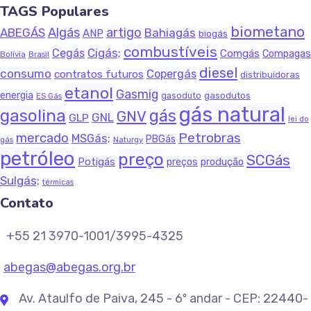
TAGS Populares
biometano
Algás
artigo
ABEGÁS
Bahiagás
ANP
biogás
combustíveis
Cigás;
Cegás
Comgás
Compagas
Bolívia
Brasil
diesel
consumo
Copergás
contratos futuros
distribuidoras
etanol
Gasmig
energia
gasodutos
gasoduto
ES Gás
gás natural
gasolina
gás
GNV
GNL
GLP
lei do
Petrobras
mercado
MSGás;
PBGás
gás
Naturgy
petróleo
preço
SCGás
Potigás
produção
preços
Sulgás;
térmicas
Contato
+55 21 3970-1001/3995-4325
abegas@abegas.org.br
Av. Ataulfo de Paiva, 245 - 6º andar - CEP: 22440-