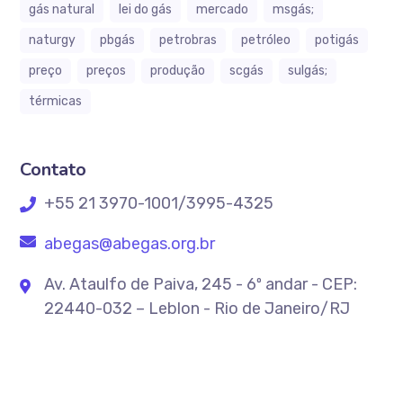
gás natural
lei do gás
mercado
msgás;
naturgy
pbgás
petrobras
petróleo
potigás
preço
preços
produção
scgás
sulgás;
térmicas
Contato
+55 21 3970-1001/3995-4325
abegas@abegas.org.br
Av. Ataulfo de Paiva, 245 - 6º andar - CEP:
22440-032 – Leblon - Rio de Janeiro/RJ