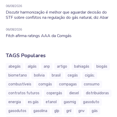
06/08/2026
Discutir harmonização é melhor que aguardar decisão do
STF sobre conflitos na regulação do gás natural, diz Abar
06/08/2026
Fitch afirma ratings AAA da Comgás
TAGS Populares
abegás
algás
anp
artigo
bahiagás
biogás
biometano
bolívia
brasil
cegás
cigás;
combustíveis
comgás
compagas
consumo
contratos futuros
copergás
diesel
distribuidoras
energia
es gás
etanol
gasmig
gasoduto
gasodutos
gasolina
glp
gnl
gnv
gás