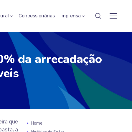
ural
Concessionárias
Imprensa
0% da arrecadação
veis
eira que
Home
pasta, a