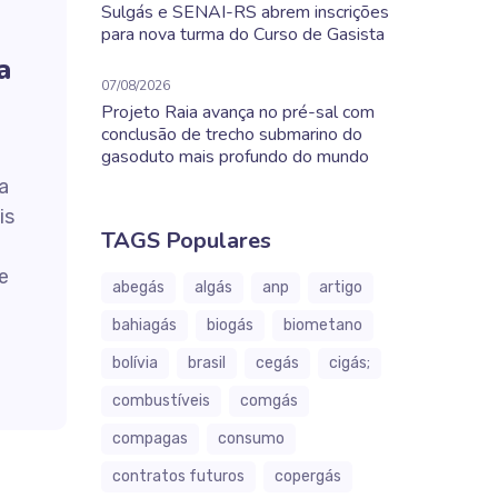
Sulgás e SENAI-RS abrem inscrições
para nova turma do Curso de Gasista
a
07/08/2026
Projeto Raia avança no pré-sal com
conclusão de trecho submarino do
gasoduto mais profundo do mundo
a
is
TAGS Populares
e
abegás
algás
anp
artigo
bahiagás
biogás
biometano
bolívia
brasil
cegás
cigás;
combustíveis
comgás
compagas
consumo
contratos futuros
copergás