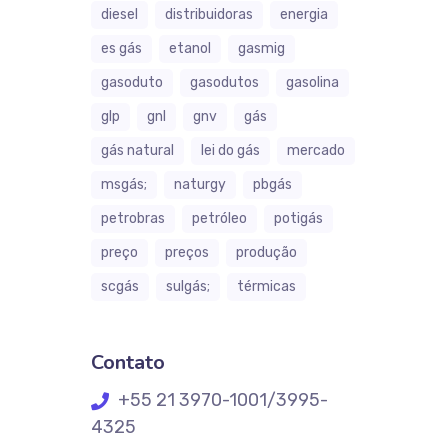
diesel
distribuidoras
energia
es gás
etanol
gasmig
gasoduto
gasodutos
gasolina
glp
gnl
gnv
gás
gás natural
lei do gás
mercado
msgás;
naturgy
pbgás
petrobras
petróleo
potigás
preço
preços
produção
scgás
sulgás;
térmicas
Contato
+55 21 3970-1001/3995-
4325