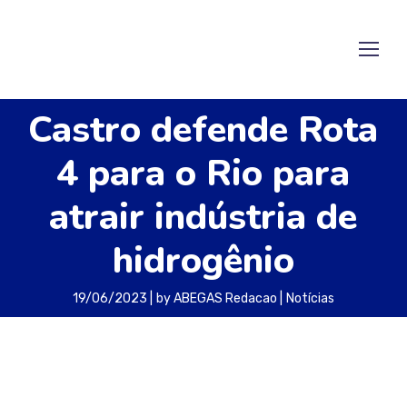
Castro defende Rota
4 para o Rio para
atrair indústria de
hidrogênio
19/06/2023
by
ABEGAS Redacao
Notícias
O governador do Rio de Janeiro, Cláudio Castro
(PL), voltou a defender a decisão de construção
da Rota 4B, gasoduto ligando a Bacia de Santos