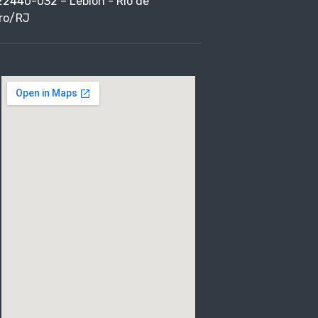
22440-032 – Leblon - Rio de
ro/RJ