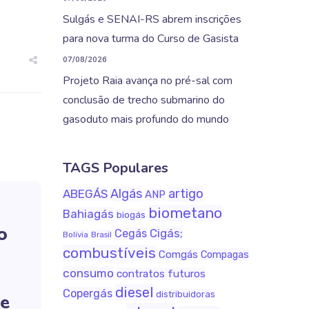
Sulgás e SENAI-RS abrem inscrições
para nova turma do Curso de Gasista
07/08/2026
Projeto Raia avança no pré-sal com
conclusão de trecho submarino do
gasoduto mais profundo do mundo
TAGS Populares
Algás
artigo
ABEGÁS
ANP
biometano
Bahiagás
biogás
o
Cigás;
Cegás
Bolívia
Brasil
combustíveis
Comgás
Compagas
consumo
contratos futuros
diesel
Copergás
distribuidoras
 e