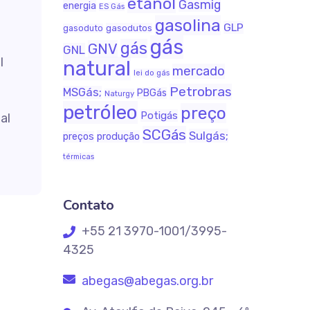
etanol
Gasmig
energia
ES Gás
gasolina
GLP
gasodutos
gasoduto
gás
gás
GNV
GNL
l
natural
mercado
lei do gás
Petrobras
MSGás;
PBGás
Naturgy
petróleo
preço
Potigás
al
SCGás
Sulgás;
produção
preços
térmicas
Contato
+55 21 3970-1001/3995-
4325
abegas@abegas.org.br