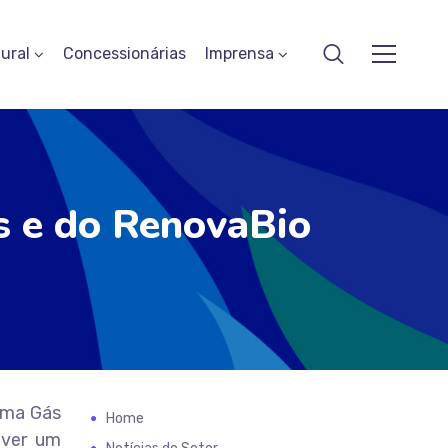
ural
Concessionárias
Imprensa
s e do RenovaBio
ama Gás
Home
over um