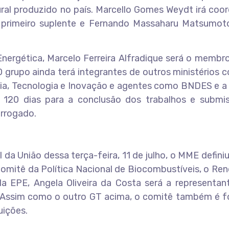
al produzido no país. Marcello Gomes Weydt irá coor
 primeiro suplente e Fernando Massaharu Matsumo
ergética, Marcelo Ferreira Alfradique será o membro 
O grupo ainda terá integrantes de outros ministérios
ia, Tecnologia e Inovação e agentes como BNDES e a 
e 120 dias para a conclusão dos trabalhos e submi
orrogado.
l da União dessa terça-feira, 11 de julho, o MME defini
mitê da Política Nacional de Biocombustíveis, o Ren
a EPE, Angela Oliveira da Costa será a representan
a. Assim como o outro GT acima, o comitê também é 
uições.