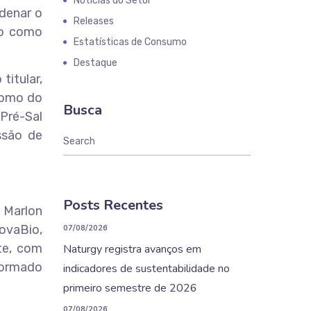
Notícias do Setor
denar o
Releases
to como
Estatísticas de Consumo
Destaque
titular,
 como do
Busca
Pré-Sal
ssão de
Posts Recentes
u Marlon
ovaBio,
07/08/2026
te, com
Naturgy registra avanços em
formado
indicadores de sustentabilidade no
primeiro semestre de 2026
07/08/2026