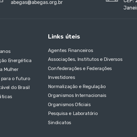
CEP: 
abegas@abegas.org.br
Janei
Links úteis
Agentes Financeiros
 anos
Associações, Institutos e Diversos
ção Energética
Confederações e Federações
da Mulher
Investidores
 para o futuro
Normalização e Regulação
ável do Brasil
Organismos Internacionais
áticas
Organismos Oficiais
Pesquisa e Laboratório
Sindicatos