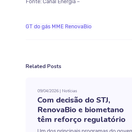
Fonte: Canal Energia –
GT do gás
MME
RenovaBio
Related Posts
09/04/2026
Notícias
Com decisão do STJ,
RenovaBio e biometano
têm reforço regulatório
Um dos principais programas do gove