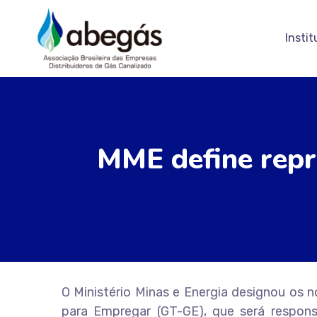
Instit
MME define repr
O Ministério Minas e Energia designou os
para Empregar (GT-GE), que será respon