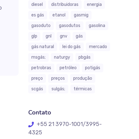
diesel
distribuidoras
energia
o
es gás
etanol
gasmig
gasoduto
gasodutos
gasolina
glp
gnl
gnv
gás
gás natural
lei do gás
mercado
msgás;
naturgy
pbgás
petrobras
petróleo
potigás
preço
preços
produção
scgás
sulgás;
térmicas
Contato
+55 21 3970-1001/3995-
4325