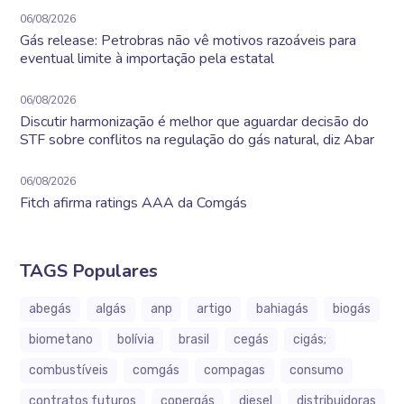
06/08/2026
Gás release: Petrobras não vê motivos razoáveis para
eventual limite à importação pela estatal
06/08/2026
Discutir harmonização é melhor que aguardar decisão do
STF sobre conflitos na regulação do gás natural, diz Abar
06/08/2026
Fitch afirma ratings AAA da Comgás
TAGS Populares
abegás
algás
anp
artigo
bahiagás
biogás
biometano
bolívia
brasil
cegás
cigás;
combustíveis
comgás
compagas
consumo
contratos futuros
copergás
diesel
distribuidoras