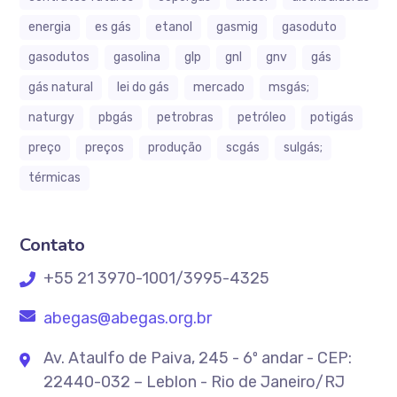
energia
es gás
etanol
gasmig
gasoduto
gasodutos
gasolina
glp
gnl
gnv
gás
gás natural
lei do gás
mercado
msgás;
naturgy
pbgás
petrobras
petróleo
potigás
preço
preços
produção
scgás
sulgás;
térmicas
Contato
+55 21 3970-1001/3995-4325
abegas@abegas.org.br
Av. Ataulfo de Paiva, 245 - 6º andar - CEP:
22440-032 – Leblon - Rio de Janeiro/RJ