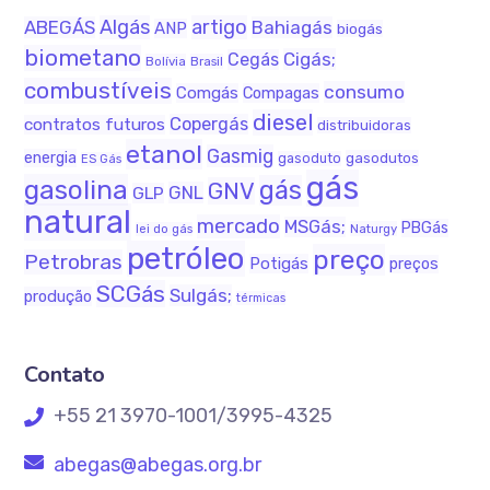
Algás
artigo
ABEGÁS
Bahiagás
ANP
biogás
biometano
Cigás;
Cegás
Bolívia
Brasil
combustíveis
consumo
Comgás
Compagas
diesel
Copergás
contratos futuros
distribuidoras
etanol
Gasmig
energia
gasodutos
gasoduto
ES Gás
gás
gasolina
gás
GNV
GNL
GLP
natural
mercado
MSGás;
PBGás
Naturgy
lei do gás
petróleo
preço
Petrobras
Potigás
preços
SCGás
Sulgás;
produção
térmicas
Contato
+55 21 3970-1001/3995-4325
abegas@abegas.org.br