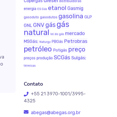
diesel
Copergás
distribuidoras
etanol
Gasmig
energia
ES Gás
gasolina
GLP
gasodutos
gasoduto
gás
gás
GNV
GNL
natural
mercado
lei do gás
Petrobras
MSGás;
PBGás
Naturgy
petróleo
preço
Potigás
va
SCGás
Sulgás;
produção
preços
do
térmicas
Contato
+55 21 3970-1001/3995-
4325
abegas@abegas.org.br