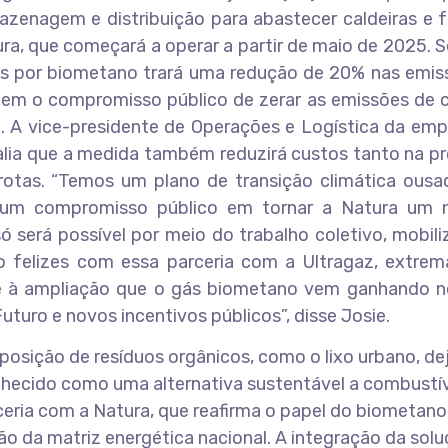
zenagem e distribuição para abastecer caldeiras e f
ra, que começará a operar a partir de maio de 2025.
eis por biometano trará uma redução de 20% nas emis
 tem o compromisso público de zerar as emissões de 
a. A vice-presidente de Operações e Logística da em
alia que a medida também reduzirá custos tanto na p
otas. “Temos um plano de transição climática ousa
 um compromisso público em tornar a Natura um 
ó será possível por meio do trabalho coletivo, mobil
o felizes com essa parceria com a Ultragaz, extre
e à ampliação que o gás biometano vem ganhando no
turo e novos incentivos públicos”, disse Josie.
osição de resíduos orgânicos, como o lixo urbano, de
conhecido como uma alternativa sustentável a combustí
ceria com a Natura, que reafirma o papel do biometan
ão da matriz energética nacional. A integração da sol