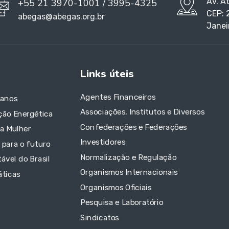
Av. A
+55 21 3970-1001 / 3995-4325
CEP: 
abegas@abegas.org.br
Janei
Links úteis
Agentes Financeiros
 anos
Associações, Institutos e Diversos
ção Energética
Confederações e Federações
da Mulher
Investidores
 para o futuro
Normalização e Regulação
ável do Brasil
Organismos Internacionais
áticas
Organismos Oficiais
Pesquisa e Laboratório
Sindicatos