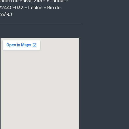
taulfo de Paiva, 245 - 6º andar -
22440-032 – Leblon - Rio de
ro/RJ