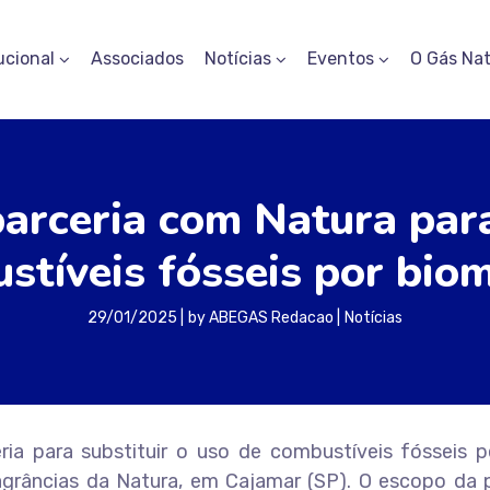
ucional
Associados
Notícias
Eventos
O Gás Nat
parceria com Natura para
stíveis fósseis por bio
29/01/2025
by
ABEGAS Redacao
Notícias
ia para substituir o uso de combustíveis fósseis p
grâncias da Natura, em Cajamar (SP). O escopo da p