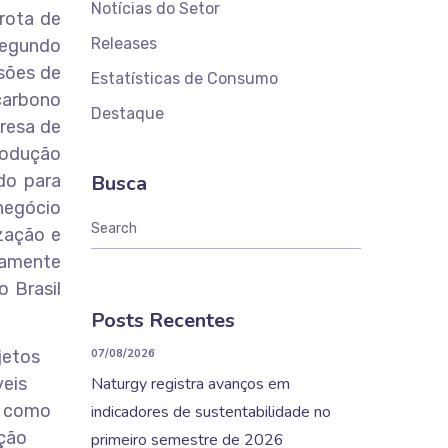
Notícias do Setor
rota de
Releases
 Segundo
sões de
Estatísticas de Consumo
carbono
Destaque
presa de
rodução
do para
Busca
negócio
ização e
mamente
 Brasil
Posts Recentes
07/08/2026
jetos
veis
Naturgy registra avanços em
o como
indicadores de sustentabilidade no
ução
primeiro semestre de 2026