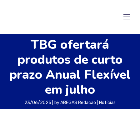
TBG ofertará
produtos de curto
prazo Anual Flexível
em julho
23/06/2025
by
ABEGAS Redacao
Notícias
A Transportadora Brasileira Gasoduto Bolívia-
Brasil (TBG) informou que a partir da 8ª rodada
de oferta dos produtos de curto prazo irá