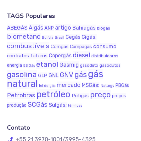
TAGS Populares
Algás
artigo
ABEGÁS
Bahiagás
ANP
biogás
biometano
Cigás;
Cegás
Bolívia
Brasil
combustíveis
consumo
Comgás
Compagas
diesel
Copergás
contratos futuros
distribuidoras
etanol
Gasmig
energia
gasodutos
gasoduto
ES Gás
gás
gasolina
gás
GNV
GNL
GLP
natural
mercado
MSGás;
PBGás
lei do gás
Naturgy
petróleo
preço
Petrobras
Potigás
preços
SCGás
Sulgás;
produção
térmicas
Contato
+55 21 3970-1001/3995-4325