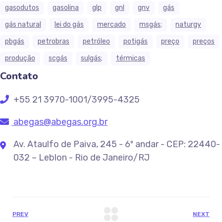
gasodutos
gasolina
glp
gnl
gnv
gás
gás natural
lei do gás
mercado
msgás;
naturgy
pbgás
petrobras
petróleo
potigás
preço
preços
produção
scgás
sulgás;
térmicas
Contato
+55 21 3970-1001/3995-4325
abegas@abegas.org.br
Av. Ataulfo de Paiva, 245 - 6º andar - CEP: 22440-
032 – Leblon - Rio de Janeiro/RJ
PREV
NEXT