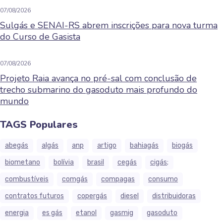
07/08/2026
Sulgás e SENAI-RS abrem inscrições para nova turma
do Curso de Gasista
07/08/2026
Projeto Raia avança no pré-sal com conclusão de
trecho submarino do gasoduto mais profundo do
mundo
TAGS Populares
abegás
algás
anp
artigo
bahiagás
biogás
biometano
bolívia
brasil
cegás
cigás;
combustíveis
comgás
compagas
consumo
contratos futuros
copergás
diesel
distribuidoras
energia
es gás
etanol
gasmig
gasoduto