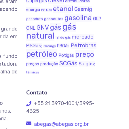
diesel
Copergás
gás eram
distribuidoras
etanol
lecendo
Gasmig
energia
ES Gás
gasolina
GLP
gasodutos
gasoduto
gás
gás
GNV
GNL
 grande
natural
rida em
mercado
lei do gás
Petrobras
MSGás;
PBGás
Naturgy
petróleo
preço
Potigás
o fundo
SCGás
rtadora
Sulgás;
produção
preços
malha de
térmicas
Contato
ão
+55 21 3970-1001/3995-
anos,
4325
ria.
abegas@abegas.org.br