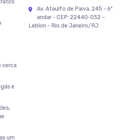
tratos
Av. Ataulfo de Paiva, 245 - 6º
andar - CEP: 22440-032 –
m
Leblon - Rio de Janeiro/RJ
e cerca
egás e
des,
ue
mas um