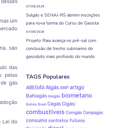
 desses
07/08/2026
Sulgás e SENAI-RS abrem inscrições
enas um
para nova turma do Curso de Gasista
mercado
07/08/2026
Projeto Raia avança no pré-sal com
ia, são
conclusão de trecho submarino do
gasoduto mais profundo do mundo
ulo das
s pelas
TAGS Populares
 de gás
Algás
artigo
ABEGÁS
ANP
biometano
Bahiagás
biogás
a adoção
Cigás;
Cegás
Bolívia
Brasil
combustíveis
Comgás
Compagas
consumo
contratos futuros
a Lei do