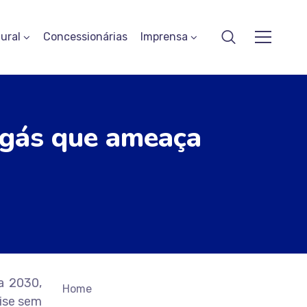
ural
Concessionárias
Imprensa
o gás que ameaça
a 2030,
Home
rise sem