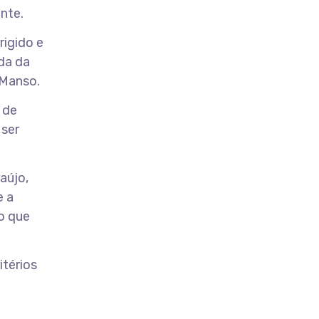
ente.
rigido e
da da
 Manso.
 de
 ser
aújo,
e a
o que
itérios