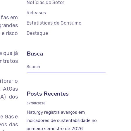
Notícias do Setor
Releases
rifas em
Estatísticas de Consumo
grandes
 e risco
Destaque
Busca
 que já
ntratos
itorar o
a AtGás
Posts Recentes
RA) dos
07/08/2026
Naturgy registra avanços em
de Gás e
indicadores de sustentabilidade no
vos das
primeiro semestre de 2026