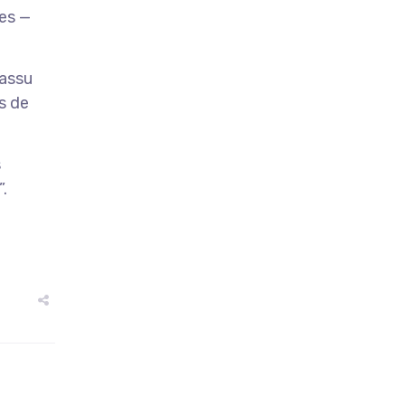
es —
iassu
s de
s
.