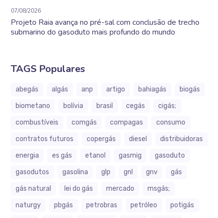
07/08/2026
Projeto Raia avança no pré-sal com conclusão de trecho
submarino do gasoduto mais profundo do mundo
TAGS Populares
abegás
algás
anp
artigo
bahiagás
biogás
biometano
bolívia
brasil
cegás
cigás;
combustíveis
comgás
compagas
consumo
contratos futuros
copergás
diesel
distribuidoras
energia
es gás
etanol
gasmig
gasoduto
gasodutos
gasolina
glp
gnl
gnv
gás
gás natural
lei do gás
mercado
msgás;
naturgy
pbgás
petrobras
petróleo
potigás