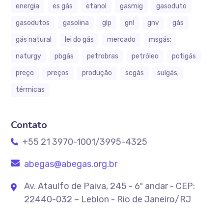
energia
es gás
etanol
gasmig
gasoduto
gasodutos
gasolina
glp
gnl
gnv
gás
gás natural
lei do gás
mercado
msgás;
naturgy
pbgás
petrobras
petróleo
potigás
preço
preços
produção
scgás
sulgás;
térmicas
Contato
+55 21 3970-1001/3995-4325
abegas@abegas.org.br
Av. Ataulfo de Paiva, 245 - 6º andar - CEP:
22440-032 – Leblon - Rio de Janeiro/RJ