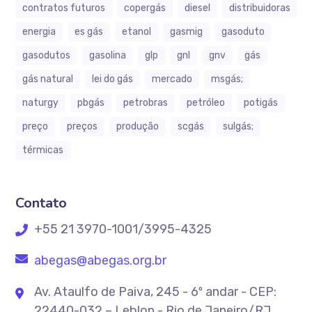
contratos futuros
copergás
diesel
distribuidoras
energia
es gás
etanol
gasmig
gasoduto
gasodutos
gasolina
glp
gnl
gnv
gás
gás natural
lei do gás
mercado
msgás;
naturgy
pbgás
petrobras
petróleo
potigás
preço
preços
produção
scgás
sulgás;
térmicas
Contato
+55 21 3970-1001/3995-4325
abegas@abegas.org.br
Av. Ataulfo de Paiva, 245 - 6º andar - CEP:
22440-032 – Leblon - Rio de Janeiro/RJ