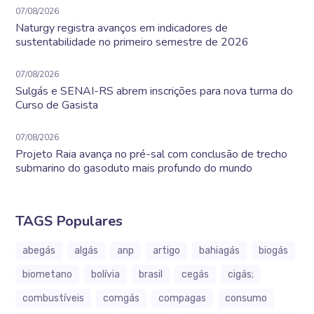
07/08/2026
Naturgy registra avanços em indicadores de
sustentabilidade no primeiro semestre de 2026
07/08/2026
Sulgás e SENAI-RS abrem inscrições para nova turma do
Curso de Gasista
07/08/2026
Projeto Raia avança no pré-sal com conclusão de trecho
submarino do gasoduto mais profundo do mundo
TAGS Populares
abegás
algás
anp
artigo
bahiagás
biogás
biometano
bolívia
brasil
cegás
cigás;
combustíveis
comgás
compagas
consumo