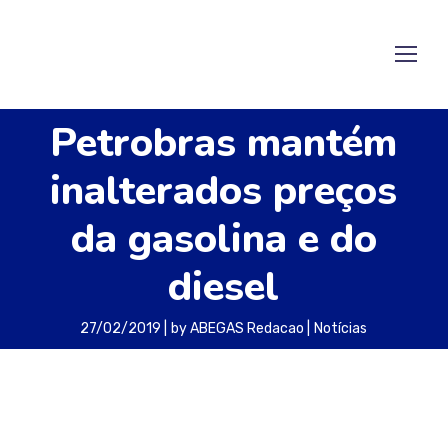
Petrobras mantém
inalterados preços
da gasolina e do
diesel
27/02/2019
by
ABEGAS Redacao
Notícias
A Petrobras anunciou na terça-feira que
manteve inalterados os preços médios de
gasolina e de diesel nas refinarias. Com isso, o