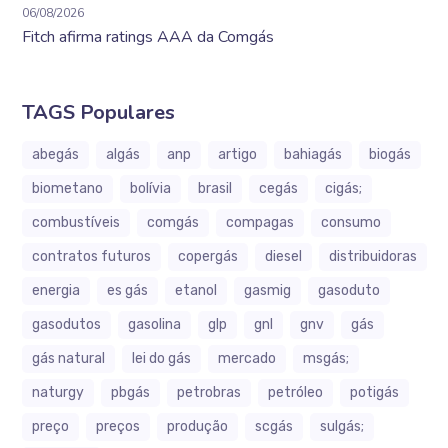
06/08/2026
Fitch afirma ratings AAA da Comgás
TAGS Populares
abegás
algás
anp
artigo
bahiagás
biogás
biometano
bolívia
brasil
cegás
cigás;
combustíveis
comgás
compagas
consumo
contratos futuros
copergás
diesel
distribuidoras
energia
es gás
etanol
gasmig
gasoduto
gasodutos
gasolina
glp
gnl
gnv
gás
gás natural
lei do gás
mercado
msgás;
naturgy
pbgás
petrobras
petróleo
potigás
preço
preços
produção
scgás
sulgás;