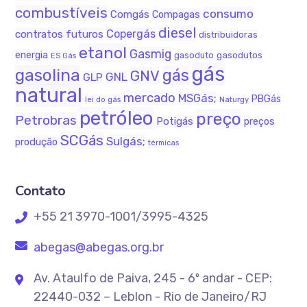
combustíveis
consumo
Comgás
Compagas
diesel
Copergás
contratos futuros
distribuidoras
etanol
Gasmig
energia
gasodutos
gasoduto
ES Gás
gás
gasolina
gás
GNV
GNL
GLP
natural
mercado
MSGás;
PBGás
lei do gás
Naturgy
petróleo
preço
Petrobras
Potigás
preços
SCGás
Sulgás;
produção
térmicas
Contato
+55 21 3970-1001/3995-4325
abegas@abegas.org.br
Av. Ataulfo de Paiva, 245 - 6º andar - CEP:
22440-032 – Leblon - Rio de Janeiro/RJ