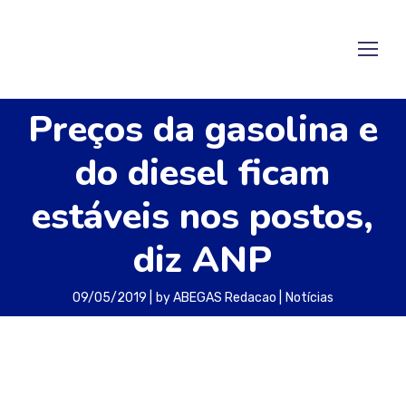
Preços da gasolina e
do diesel ficam
estáveis nos postos,
diz ANP
09/05/2019
by
ABEGAS Redacao
Notícias
O preço médio da gasolina e do diesel praticado
nos postos do país ficou praticamente estável
na semana terminada no dia 4 de maio, segundo