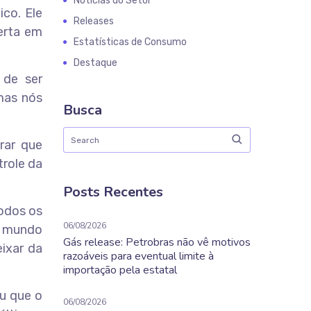
Notícias do Setor
ico. Ele
Releases
ferta em
Estatísticas de Consumo
Destaque
 de ser
mas nós
Busca
rar que
trole da
Posts Recentes
todos os
06/08/2026
o mundo
Gás release: Petrobras não vê motivos
ixar da
razoáveis para eventual limite à
importação pela estatal
u que o
06/08/2026