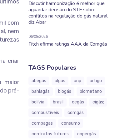
 últimos
Discutir harmonização é melhor que
aguardar decisão do STF sobre
conflitos na regulação do gás natural,
diz Abar
mil com
tal, nem
06/08/2026
turezas
Fitch afirma ratings AAA da Comgás
ia criar
TAGS Populares
abegás
algás
anp
artigo
a maior
 do pré-
bahiagás
biogás
biometano
bolívia
brasil
cegás
cigás;
combustíveis
comgás
compagas
consumo
contratos futuros
copergás