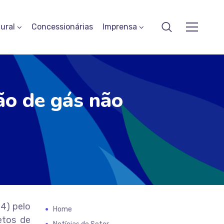
ural
Concessionárias
Imprensa
ão de gás não
24) pelo
Home
etos de