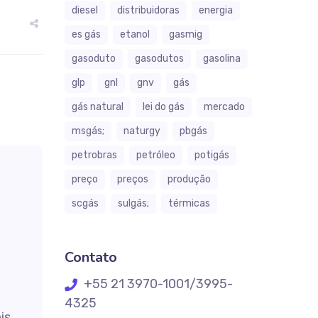
diesel
distribuidoras
energia
es gás
etanol
gasmig
gasoduto
gasodutos
gasolina
glp
gnl
gnv
gás
gás natural
lei do gás
mercado
msgás;
naturgy
pbgás
petrobras
petróleo
potigás
preço
preços
produção
scgás
sulgás;
térmicas
Contato
+55 21 3970-1001/3995-
4325
is