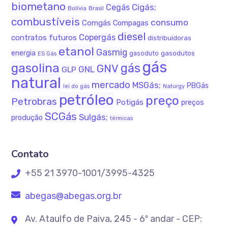
biometano
Cigás;
Cegás
Bolívia
Brasil
combustíveis
consumo
Comgás
Compagas
diesel
Copergás
contratos futuros
distribuidoras
etanol
Gasmig
energia
gasodutos
gasoduto
ES Gás
gás
gasolina
gás
GNV
GNL
GLP
natural
mercado
MSGás;
PBGás
lei do gás
Naturgy
petróleo
preço
Petrobras
Potigás
preços
SCGás
Sulgás;
produção
térmicas
Contato
+55 21 3970-1001/3995-4325
abegas@abegas.org.br
Av. Ataulfo de Paiva, 245 - 6º andar - CEP: