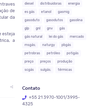
ntraves
diesel
distribuidoras
energia
ração de
es gás
etanol
gasmig
tular da
gasoduto
gasodutos
gasolina
glp
gnl
gnv
gás
e esteja
gás natural
lei do gás
mercado
rica, a
msgás;
naturgy
pbgás
petrobras
petróleo
potigás
preço
preços
produção
scgás
sulgás;
térmicas
Contato
+55 21 3970-1001/3995-
4325