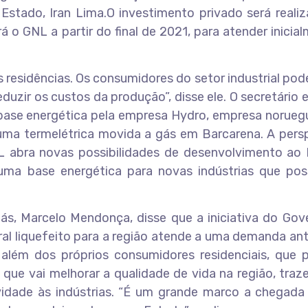
Estado, Iran Lima.O investimento privado será reali
 o GNL a partir do final de 2021, para atender inicia
 residências. Os consumidores do setor industrial pod
duzir os custos da produção”, disse ele. O secretário 
 base energética pela empresa Hydro, empresa norueg
ma termelétrica movida a gás em Barcarena. A persp
L abra novas possibilidades de desenvolvimento ao 
uma base energética para novas indústrias que po
ás, Marcelo Mendonça, disse que a iniciativa do Gov
ural liquefeito para a região atende a uma demanda an
, além dos próprios consumidores residenciais, que 
que vai melhorar a qualidade de vida na região, traz
idade às indústrias. “É um grande marco a chegada