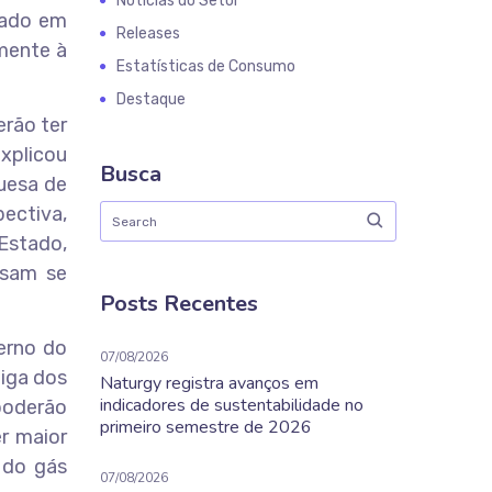
Notícias do Setor
zado em
Releases
lmente à
Estatísticas de Consumo
Destaque
erão ter
explicou
Busca
uesa de
ectiva,
Estado,
ssam se
Posts Recentes
erno do
07/08/2026
tiga dos
Naturgy registra avanços em
indicadores de sustentabilidade no
poderão
primeiro semestre de 2026
er maior
 do gás
07/08/2026