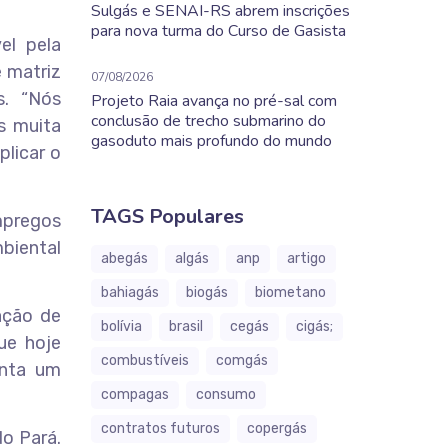
Sulgás e SENAI-RS abrem inscrições
para nova turma do Curso de Gasista
el pela
 matriz
07/08/2026
s. “Nós
Projeto Raia avança no pré-sal com
conclusão de trecho submarino do
s muita
gasoduto mais profundo do mundo
plicar o
TAGS Populares
empregos
biental
abegás
algás
anp
artigo
bahiagás
biogás
biometano
ação de
bolívia
brasil
cegás
cigás;
ue hoje
combustíveis
comgás
enta um
compagas
consumo
contratos futuros
copergás
do Pará.