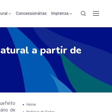
ural
Concessionárias
Imprensa
atural a partir de
quefeito
Home
tário de