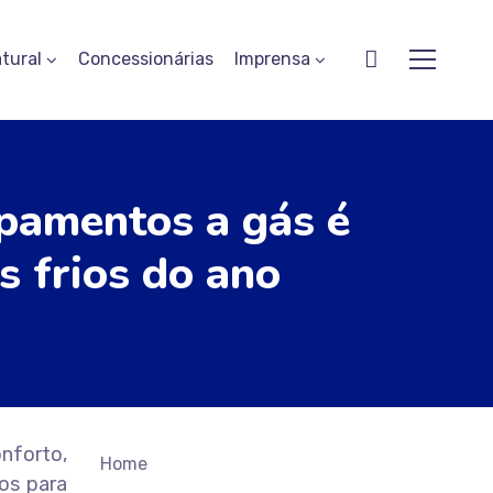
tural
Concessionárias
Imprensa
pamentos a gás é
s frios do ano
nforto,
Home
os para