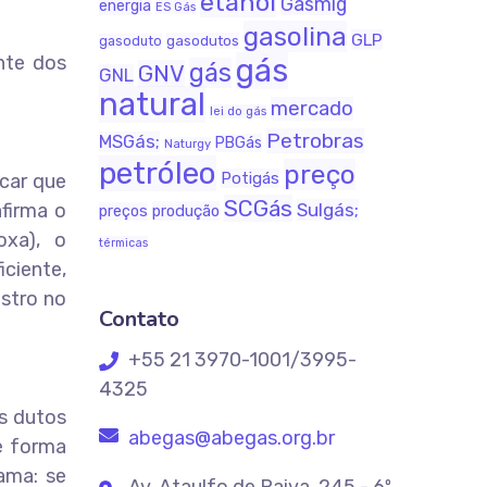
etanol
Gasmig
energia
ES Gás
gasolina
GLP
gasodutos
gasoduto
nte dos
gás
gás
GNV
GNL
natural
mercado
lei do gás
Petrobras
MSGás;
PBGás
Naturgy
petróleo
preço
Potigás
icar que
SCGás
firma o
Sulgás;
produção
preços
oxa), o
térmicas
ciente,
stro no
Contato
+55 21 3970-1001/3995-
4325
Os dutos
abegas@abegas.org.br
e forma
ama: se