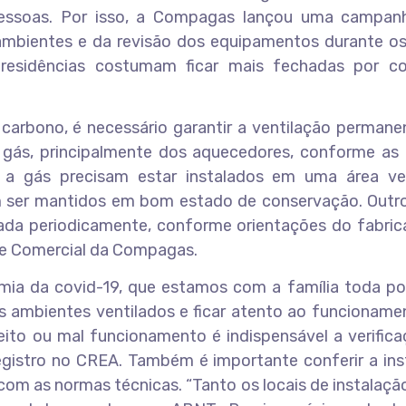
pessoas. Por isso, a Compagas lançou uma campan
 ambientes e da revisão dos equipamentos durante o
residências costumam ficar mais fechadas por c
carbono, é necessário garantir a ventilação permane
a gás, principalmente dos aquecedores, conforme as
 a gás precisam estar instalados em uma área ven
m ser mantidos em bom estado de conservação. Outr
zada periodicamente, conforme orientações do fabric
nte Comercial da Compagas.
mia da covid-19, que estamos com a família toda po
s ambientes ventilados e ficar atento ao funcioname
ito ou mal funcionamento é indispensável a verifica
egistro no CREA. Também é importante conferir a ins
com as normas técnicas. “Tanto os locais de instalaç