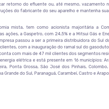
icar retorno do efluente ou, até mesmo, vazamento n
truções do fabricante do seu aparelho e mantenha sua
ia mista, tem como acionista majoritária a Co
s ações, a Gaspetro, com 24,5% e a Mitsui Gás e Ene
presa passou a ser a primeira distribuidora do Sul d
 clientes, com a inauguração do ramal sul do gasoduto
conta com mais de 47 mil clientes dos segmentos resi
e energia elétrica e está presente em 16 municípios: Ar
eira, Ponta Grossa, São José dos Pinhais, Colombo,
na Grande do Sul, Paranaguá, Carambeí, Castro e Arapot