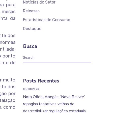
Notícias do Setor
ha para
Releases
s meses
onta da
Estatísticas de Consumo
Destaque
nte dos
 normas
Busca
tilada,
o ponto
ante de
r muito
Posts Recentes
nto dos
05/08/2026
ção por
Nota Oficial Abegás: ‘Novo Relivre’
talação
repagina tentativas velhas de
ão, como
descredibilizar regulações estaduais