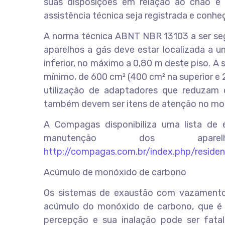
suas disposições em relação ao chão e
assistência técnica seja registrada e conh
A norma técnica ABNT NBR 13103 a ser seg
aparelhos a gás deve estar localizada a 
inferior, no máximo a 0,80 m deste piso. A
mínimo, de 600 cm² (400 cm² na superior e 2
utilização de adaptadores que reduzam
também devem ser itens de atenção no mom
A Compagas disponibiliza uma lista de 
manutenção dos ap
http://compagas.com.br/index.php/residenc
Acúmulo de monóxido de carbono
Os sistemas de exaustão com vazamento 
acúmulo do monóxido de carbono, que é u
percepção e sua inalação pode ser fatal