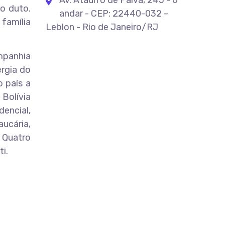
Av. Ataulfo de Paiva, 245 - 6º
o duto.
andar - CEP: 22440-032 –
 família
Leblon - Rio de Janeiro/RJ
mpanhia
rgia do
o país a
 Bolívia
dencial,
aucária,
 Quatro
i.