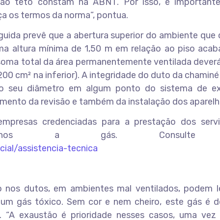
 ao teto constam na ABNT. Por isso, é important
eça os termos da norma”, pontua.
uida prevê que a abertura superior do ambiente que
uma altura mínima de 1,50 m em relação ao piso acab
 soma total da área permanentemente ventilada deverá
00 cm² na inferior). A integridade do duto da chaminé
 o seu diâmetro em algum ponto do sistema de e
ento da revisão e também da instalação dos aparelh
empresas credenciadas para a prestação dos serv
arelhos a gás. Consult
ial/assistencia-tecnica
nos dutos, em ambientes mal ventilados, podem l
m gás tóxico. Sem cor e nem cheiro, este gás é de 
. “A exaustão é prioridade nesses casos, uma vez