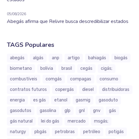
05/08/2026
Abegás afirma que Relivre busca descredibilizar estados
TAGS Populares
abegás
algás
anp
artigo
bahiagás
biogás
biometano
bolívia
brasil
cegás
cigás;
combustíveis
comgás
compagas
consumo
contratos futuros
copergás
diesel
distribuidoras
energia
es gás
etanol
gasmig
gasoduto
gasodutos
gasolina
glp
gnl
gnv
gás
gás natural
lei do gás
mercado
msgás;
naturgy
pbgás
petrobras
petróleo
potigás