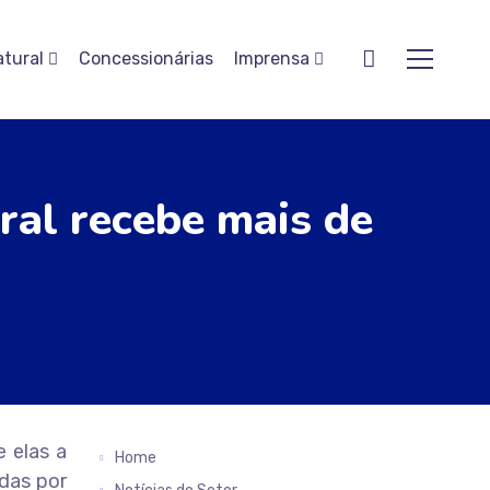
atural
Concessionárias
Imprensa
al recebe mais de
 elas a
Home
das por