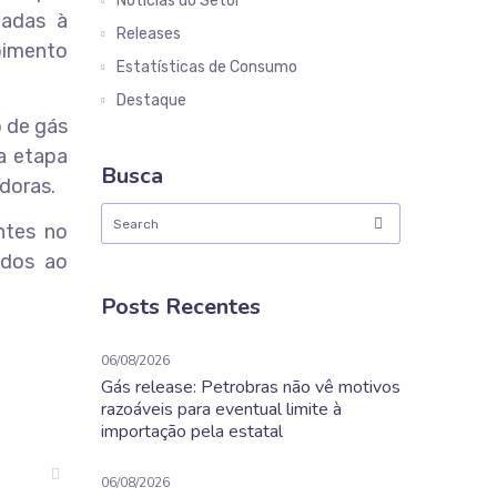
Notícias do Setor
ladas à
Releases
ebimento
Estatísticas de Consumo
Destaque
 de gás
a etapa
Busca
doras.
ntes no
ados ao
Posts Recentes
06/08/2026
Gás release: Petrobras não vê motivos
razoáveis para eventual limite à
importação pela estatal
06/08/2026