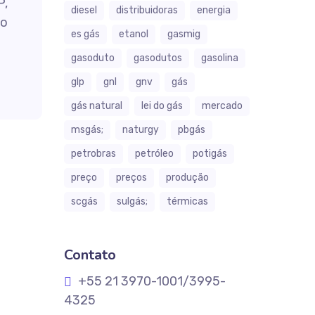
P,
diesel
distribuidoras
energia
do
es gás
etanol
gasmig
gasoduto
gasodutos
gasolina
glp
gnl
gnv
gás
gás natural
lei do gás
mercado
msgás;
naturgy
pbgás
petrobras
petróleo
potigás
preço
preços
produção
scgás
sulgás;
térmicas
Contato
+55 21 3970-1001/3995-
4325