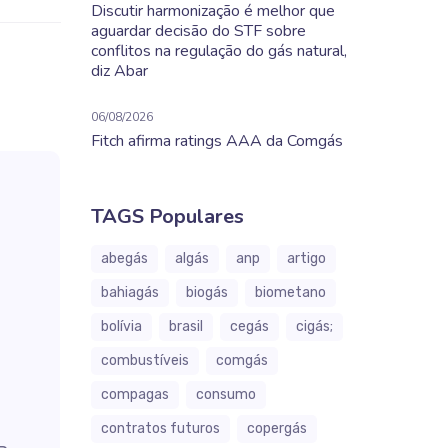
Discutir harmonização é melhor que
aguardar decisão do STF sobre
conflitos na regulação do gás natural,
diz Abar
06/08/2026
Fitch afirma ratings AAA da Comgás
TAGS Populares
abegás
algás
anp
artigo
bahiagás
biogás
biometano
bolívia
brasil
cegás
cigás;
combustíveis
comgás
compagas
consumo
contratos futuros
copergás