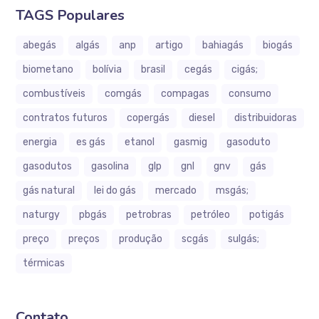
TAGS Populares
abegás
algás
anp
artigo
bahiagás
biogás
biometano
bolívia
brasil
cegás
cigás;
combustíveis
comgás
compagas
consumo
contratos futuros
copergás
diesel
distribuidoras
energia
es gás
etanol
gasmig
gasoduto
gasodutos
gasolina
glp
gnl
gnv
gás
gás natural
lei do gás
mercado
msgás;
naturgy
pbgás
petrobras
petróleo
potigás
preço
preços
produção
scgás
sulgás;
térmicas
Contato