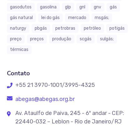
gasodutos
gasolina
glp
gnl
gnv
gás
gás natural
lei do gás
mercado
msgás;
naturgy
pbgás
petrobras
petróleo
potigás
preço
preços
produção
scgás
sulgás;
térmicas
Contato
+55 21 3970-1001/3995-4325
abegas@abegas.org.br
Av. Ataulfo de Paiva, 245 - 6º andar - CEP:
22440-032 – Leblon - Rio de Janeiro/RJ