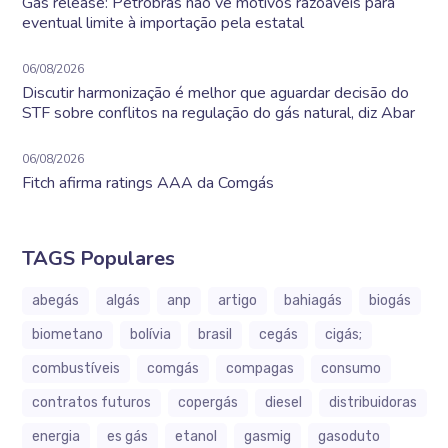
Gás release: Petrobras não vê motivos razoáveis para
eventual limite à importação pela estatal
06/08/2026
Discutir harmonização é melhor que aguardar decisão do
STF sobre conflitos na regulação do gás natural, diz Abar
06/08/2026
Fitch afirma ratings AAA da Comgás
TAGS Populares
abegás
algás
anp
artigo
bahiagás
biogás
biometano
bolívia
brasil
cegás
cigás;
combustíveis
comgás
compagas
consumo
contratos futuros
copergás
diesel
distribuidoras
energia
es gás
etanol
gasmig
gasoduto