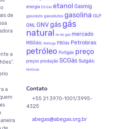
etanol
Gasmig
 o
energia
ES Gás
gasolina
ais de
GLP
gasodutos
gasoduto
gás
ssa
gás
GNV
GNL
nadora
natural
mercado
lei do gás
Petrobras
MSGás;
PBGás
Naturgy
petróleo
preço
Potigás
ente a
SCGás
Sulgás;
produção
hões”.
preços
térmicas
erio
Contato
ra a
 quem
+55 21 3970-1001/3995-
is
4325
h
abegas@abegas.org.br
aneira
a de