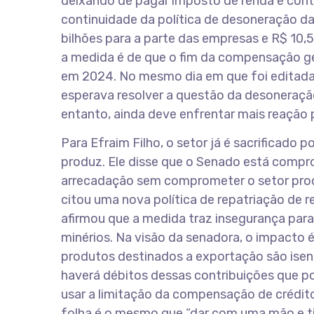
deixando de pagar imposto de renda e contr
continuidade da política de desoneração da
bilhões para a parte das empresas e R$ 10,
a medida é de que o fim da compensação g
em 2024. No mesmo dia em que foi editada 
esperava resolver a questão da desoneração
entanto, ainda deve enfrentar mais reação 
Para Efraim Filho, o setor já é sacrificado
produz. Ele disse que o Senado está compr
arrecadação sem comprometer o setor produ
citou uma nova política de repatriação de re
afirmou que a medida traz insegurança para 
minérios. Na visão da senadora, o impacto 
produtos destinados a exportação são isent
haverá débitos dessas contribuições que p
usar a limitação da compensação de crédi
folha é o mesmo que “dar com uma mão e tir