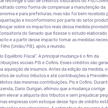
e restringe o uso de créditos tributários do PIS/Cofin
oi editado como forma de compensar a manutenção da
onomia e para prefeituras, mas não foi bem recebido 
quietação e inconformismo por parte do setor produt
ruçar sobre os impactos reais dessa medida provisóri
onsultoria do Senado que fizesse o estudo elaborado
cto e a partir desse impacto tomar as medidas necess
m Filho (União/PB), após a reunião.
quilíbrio Fiscal”. A principal mudança é o fim da
buições sociais PIS e Cofins. Esses créditos são gera
na aquisição de insumos. Antes da edição da medida, o
tos de outros tributos e até contribuições à Previdên
bitos das mesmas contribuições, Pis e Cofins. Durant
azenda, Dario Durigan, afirmou que a mudança corrige
 sem elevar a alíquota dos tributos e sem prejudicar pe
umas empresas com estoque desse tipo de crédito est