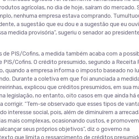
odutos agrícolas, no dia de hoje, saíram do mercado. 
exemplo, nenhuma empresa estava comprando. Tumultuo
idente, a sugestão que eu dou e a sugestão que eu ouvi
sa medida provisória”, sugeriu o senador ao president
s de PIS/Cofins, a medida também acaba com a possib
 PIS/Cofins. O crédito presumido, segundo a Receita 
ação, quando a empresa informa o imposto baseado no l
ando. Durante a coletiva em que foi anunciada a medida
reirinhas, explicou que créditos presumidos, em sua ma
na legislação, no entanto, oito casos em que ainda há 
a corrigir. “Tem-se observado que esses tipos de van
do interesse social, pois, além de diminuírem a arreca
tárias mais complexas, ocasionando custos, e promovem
cançar seus próprios objetivos”, diz o governo na
texto que limita o ressarcimento de créditos presumid