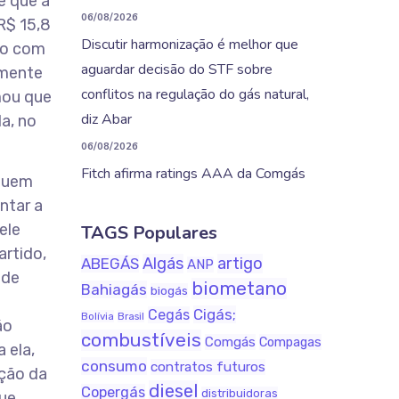
e que a
06/08/2026
R$ 15,8
Discutir harmonização é melhor que
rno com
aguardar decisão do STF sobre
omente
conflitos na regulação do gás natural,
mou que
diz Abar
a, no
06/08/2026
Fitch afirma ratings AAA da Comgás
 quem
ntar a
ele
TAGS Populares
artido,
Algás
artigo
ABEGÁS
ANP
 de
biometano
Bahiagás
biogás
Cigás;
Cegás
Bolívia
Brasil
ão
combustíveis
Comgás
Compagas
 ela,
consumo
contratos futuros
ção da
diesel
Copergás
distribuidoras
que