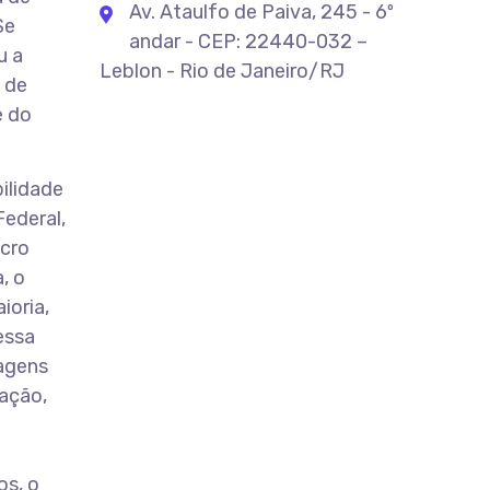
Av. Ataulfo de Paiva, 245 - 6º
Se
andar - CEP: 22440-032 –
u a
Leblon - Rio de Janeiro/RJ
 de
e do
ilidade
Federal,
ucro
, o
ioria,
essa
tagens
dação,
os, o