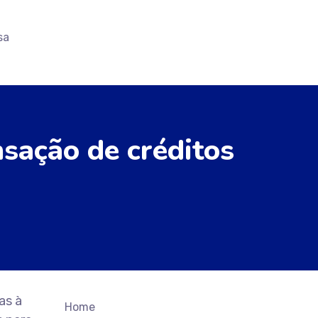
sa
sação de créditos
as à
Home