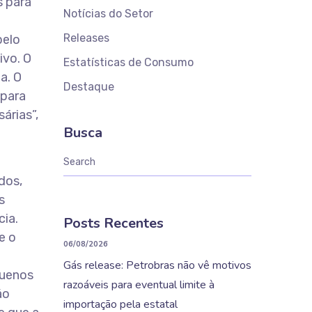
s para
Notícias do Setor
Releases
pelo
ivo. O
Estatísticas de Consumo
a. O
Destaque
 para
árias”,
Busca
dos,
s
cia.
Posts Recentes
e o
06/08/2026
Gás release: Petrobras não vê motivos
quenos
razoáveis para eventual limite à
ão
importação pela estatal