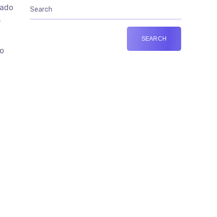
cado
e
o