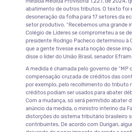
medida Medida Provisória 1.227, de 2024, qu
abatimento de outros tributos. O texto f
desoneração da folha para 17 setores da ec
setor produtivo. “Recebemos uma grande in
Colégio de Líderes se comprometeu a se deb
presidente Rodrigo Pacheco determinou à C
que a gente tivesse exata noção desse impa
disse o líder do União Brasil, senador Efrai
A medida é chamada pelo governo de “MP do E
compensação cruzada de créditos das contri
por exemplo, pelo recolhimento do tributo 
créditos podiam ser usados para abater débi
Com a mudança, só será permitido abater dé
anúncio da medida, o ministro interino da F
distorções do sistema tributário brasileiro
contribuintes. De acordo com Durigan, alg