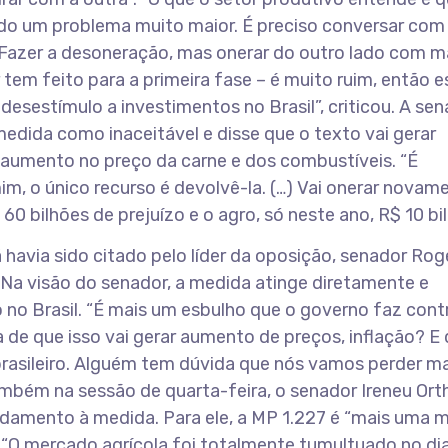
do um problema muito maior. É preciso conversar com
. Fazer a desoneração, mas onerar do outro lado com m
 tem feito para a primeira fase – é muito ruim, então e
desestímulo a investimentos no Brasil”, criticou. A se
edida como inaceitável e disse que o texto vai gerar
 aumento no preço da carne e dos combustíveis. “É
im, o único recurso é devolvê-la. (…) Vai onerar novam
60 bilhões de prejuízo e o agro, só neste ano, R$ 10 bil
havia sido citado pelo líder da oposição, senador Rog
 Na visão do senador, a medida atinge diretamente e
 no Brasil. “É mais um esbulho que o governo faz cont
 de que isso vai gerar aumento de preços, inflação? E
brasileiro. Alguém tem dúvida que nós vamos perder ma
ambém na sessão de quarta-feira, o senador Ireneu Ort
damento à medida. Para ele, a MP 1.227 é “mais uma m
”. “O mercado agrícola foi totalmente tumultuado no di