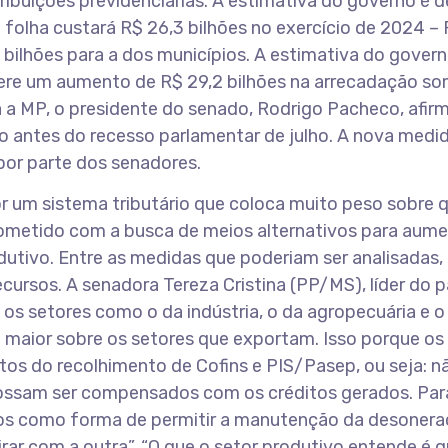
ibuições previdenciárias. A estimativa do governo é d
 folha custará R$ 26,3 bilhões no exercício de 2024 – 
5 bilhões para a dos municípios. A estimativa do gove
ere um aumento de R$ 29,2 bilhões na arrecadação s
a MP, o presidente do senado, Rodrigo Pacheco, afir
 antes do recesso parlamentar de julho. A nova medid
por parte dos senadores.
 por um sistema tributário que coloca muito peso sobre
ometido com a busca de meios alternativos para aume
tivo. Entre as medidas que poderiam ser analisadas, 
cursos. A senadora Tereza Cristina (PP/MS), líder do p
os setores como o da indústria, o da agropecuária e o
é maior sobre os setores que exportam. Isso porque os
os do recolhimento de Cofins e PIS/Pasep, ou seja: n
ossam ser compensados com os créditos gerados. Para
tos como forma de permitir a manutenção da desonera
ar com a outra”. “O que o setor produtivo entende é 