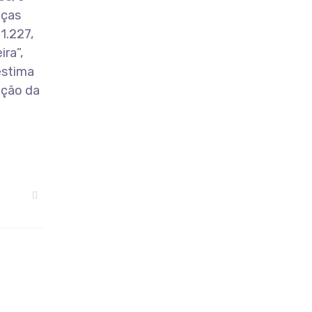
nças
1.227,
ra”,
estima
nção da