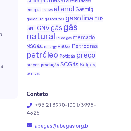
diesel
Copergás
distribuidoras
etanol
Gasmig
energia
ES Gás
gasolina
GLP
gasodutos
gasoduto
gás
gás
GNV
GNL
a
natural
mercado
lei do gás
Petrobras
MSGás;
PBGás
Naturgy
petróleo
preço
Potigás
SCGás
Sulgás;
produção
preços
os
térmicas
Contato
+55 21 3970-1001/3995-
4325
abegas@abegas.org.br