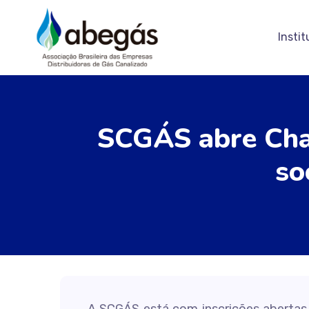
Instit
SCGÁS abre Cha
so