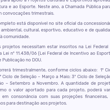
para apoio a Projetos Culturais e Esportivos aprova
ltura e ao Esporte. Neste ano, a Chamada Pública par
m convocações trimestrais.
ompleto está disponível no site oficial da concessionár
 ambiental, cultural, esportivo, educativo e de qualid
s à comunidade.
 projetos necessitam estar inscritos na Lei Federal
a Lei nº 11.438/06 (Lei Federal de Incentivo ao Esport
e Publicação no DOU.
rrerá trimestralmente, conforme ciclos abaixo: 1º Ci
 Ciclo de Seleção – Março a Maio; 3º Ciclo de Seleçã
ção – Setembro a Novembro. A quantidade de proje
mo o valor aportado para cada projeto, poderá var
S em consonância com suas projeções financeiras,
sos para destinação aos projetos.