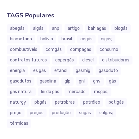
TAGS Populares
abegás
algás
anp
artigo
bahiagás
biogás
biometano
bolívia
brasil
cegás
cigás;
combustíveis
comgás
compagas
consumo
contratos futuros
copergás
diesel
distribuidoras
energia
es gás
etanol
gasmig
gasoduto
gasodutos
gasolina
glp
gnl
gnv
gás
gás natural
lei do gás
mercado
msgás;
naturgy
pbgás
petrobras
petróleo
potigás
preço
preços
produção
scgás
sulgás;
térmicas