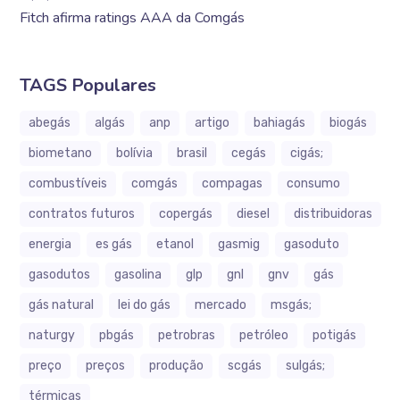
Fitch afirma ratings AAA da Comgás
TAGS Populares
abegás
algás
anp
artigo
bahiagás
biogás
biometano
bolívia
brasil
cegás
cigás;
combustíveis
comgás
compagas
consumo
contratos futuros
copergás
diesel
distribuidoras
energia
es gás
etanol
gasmig
gasoduto
gasodutos
gasolina
glp
gnl
gnv
gás
gás natural
lei do gás
mercado
msgás;
naturgy
pbgás
petrobras
petróleo
potigás
preço
preços
produção
scgás
sulgás;
térmicas