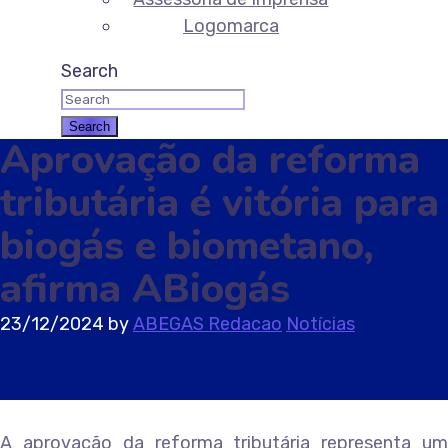
Logomarca
Search
Aprovação da reforma
tributária é vitória para
biogás e biometano,
afirma ABiogás
23/12/2024
by
ABEGAS Redacao
Notícias
A aprovação da reforma tributária representa um