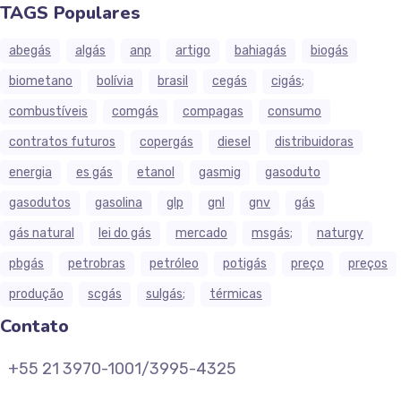
TAGS Populares
abegás
algás
anp
artigo
bahiagás
biogás
biometano
bolívia
brasil
cegás
cigás;
combustíveis
comgás
compagas
consumo
contratos futuros
copergás
diesel
distribuidoras
energia
es gás
etanol
gasmig
gasoduto
gasodutos
gasolina
glp
gnl
gnv
gás
gás natural
lei do gás
mercado
msgás;
naturgy
pbgás
petrobras
petróleo
potigás
preço
preços
produção
scgás
sulgás;
térmicas
Contato
+55 21 3970-1001/3995-4325