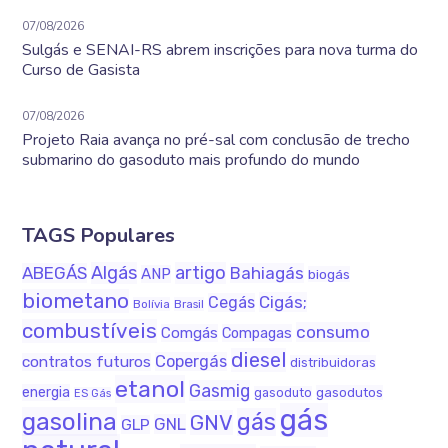
07/08/2026
Sulgás e SENAI-RS abrem inscrições para nova turma do
Curso de Gasista
07/08/2026
Projeto Raia avança no pré-sal com conclusão de trecho
submarino do gasoduto mais profundo do mundo
TAGS Populares
Algás
artigo
ABEGÁS
Bahiagás
ANP
biogás
biometano
Cigás;
Cegás
Bolívia
Brasil
combustíveis
consumo
Comgás
Compagas
diesel
Copergás
contratos futuros
distribuidoras
etanol
Gasmig
energia
gasodutos
gasoduto
ES Gás
gás
gasolina
gás
GNV
GNL
GLP