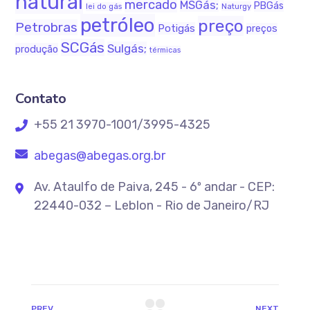
natural
mercado
MSGás;
PBGás
Naturgy
lei do gás
petróleo
preço
Petrobras
Potigás
preços
SCGás
Sulgás;
produção
térmicas
Contato
+55 21 3970-1001/3995-4325
abegas@abegas.org.br
Av. Ataulfo de Paiva, 245 - 6º andar - CEP:
22440-032 – Leblon - Rio de Janeiro/RJ
PREV
NEXT