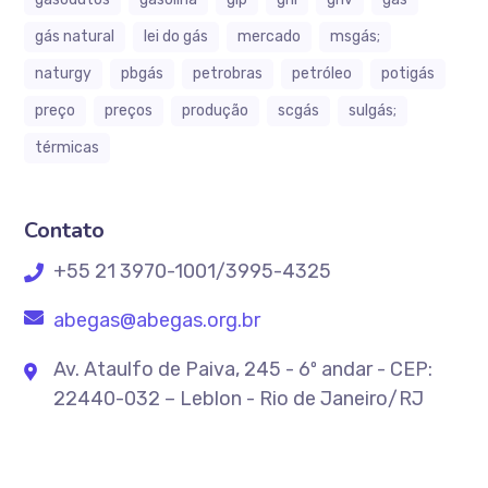
gás natural
lei do gás
mercado
msgás;
naturgy
pbgás
petrobras
petróleo
potigás
preço
preços
produção
scgás
sulgás;
térmicas
Contato
+55 21 3970-1001/3995-4325
abegas@abegas.org.br
Av. Ataulfo de Paiva, 245 - 6º andar - CEP:
22440-032 – Leblon - Rio de Janeiro/RJ