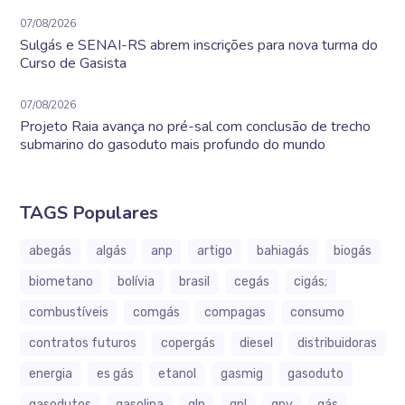
07/08/2026
Sulgás e SENAI-RS abrem inscrições para nova turma do
Curso de Gasista
07/08/2026
Projeto Raia avança no pré-sal com conclusão de trecho
submarino do gasoduto mais profundo do mundo
TAGS Populares
abegás
algás
anp
artigo
bahiagás
biogás
biometano
bolívia
brasil
cegás
cigás;
combustíveis
comgás
compagas
consumo
contratos futuros
copergás
diesel
distribuidoras
energia
es gás
etanol
gasmig
gasoduto
gasodutos
gasolina
glp
gnl
gnv
gás