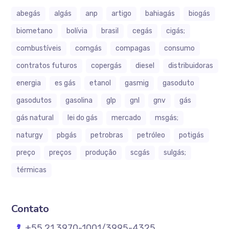
abegás
algás
anp
artigo
bahiagás
biogás
biometano
bolívia
brasil
cegás
cigás;
combustíveis
comgás
compagas
consumo
contratos futuros
copergás
diesel
distribuidoras
energia
es gás
etanol
gasmig
gasoduto
gasodutos
gasolina
glp
gnl
gnv
gás
gás natural
lei do gás
mercado
msgás;
naturgy
pbgás
petrobras
petróleo
potigás
preço
preços
produção
scgás
sulgás;
térmicas
Contato
+55 21 3970-1001/3995-4325