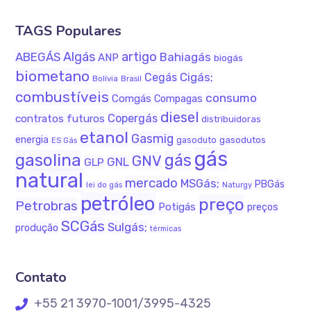
TAGS Populares
Algás
artigo
ABEGÁS
Bahiagás
ANP
biogás
biometano
Cigás;
Cegás
Bolívia
Brasil
combustíveis
consumo
Comgás
Compagas
diesel
Copergás
contratos futuros
distribuidoras
etanol
Gasmig
energia
gasodutos
gasoduto
ES Gás
gás
gasolina
gás
GNV
GNL
GLP
natural
mercado
MSGás;
PBGás
lei do gás
Naturgy
petróleo
preço
Petrobras
Potigás
preços
SCGás
Sulgás;
produção
térmicas
Contato
+55 21 3970-1001/3995-4325