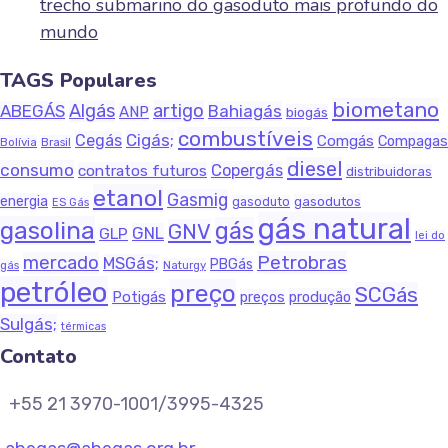
trecho submarino do gasoduto mais profundo do
mundo
TAGS Populares
biometano
Algás
artigo
ABEGÁS
Bahiagás
ANP
biogás
combustíveis
Cigás;
Cegás
Comgás
Compagas
Bolívia
Brasil
diesel
consumo
Copergás
contratos futuros
distribuidoras
etanol
Gasmig
energia
gasodutos
gasoduto
ES Gás
gás natural
gasolina
gás
GNV
GNL
GLP
lei do
Petrobras
mercado
MSGás;
PBGás
Naturgy
gás
petróleo
preço
SCGás
Potigás
produção
preços
Sulgás;
térmicas
Contato
+55 21 3970-1001/3995-4325