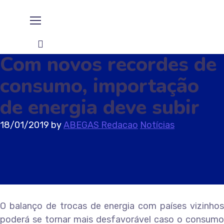
Com novos recordes de
consumo, importação
de energia deve subir
18/01/2019
by
ABEGAS Redacao
Notícias
O balanço de trocas de energia com países vizinhos
poderá se tornar mais desfavorável caso o consumo