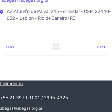
abegas@abegas.org.br
Av. Ataulfo de Paiva, 245 - 6º andar - CEP: 22440-
032 – Leblon - Rio de Janeiro/RJ
PREV
NEXT
Linkedin-in
+55 21 3970-1001 / 3995-4325
abegas@abegas.org.br