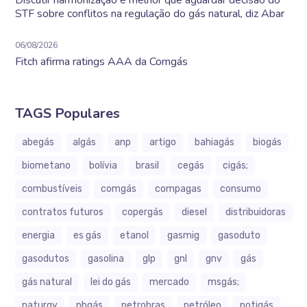
Discutir harmonização é melhor que aguardar decisão do
STF sobre conflitos na regulação do gás natural, diz Abar
06/08/2026
Fitch afirma ratings AAA da Comgás
TAGS Populares
abegás
algás
anp
artigo
bahiagás
biogás
biometano
bolívia
brasil
cegás
cigás;
combustíveis
comgás
compagas
consumo
contratos futuros
copergás
diesel
distribuidoras
energia
es gás
etanol
gasmig
gasoduto
gasodutos
gasolina
glp
gnl
gnv
gás
gás natural
lei do gás
mercado
msgás;
naturgy
pbgás
petrobras
petróleo
potigás