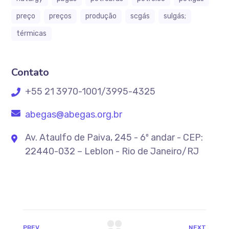
preço
preços
produção
scgás
sulgás;
térmicas
Contato
+55 21 3970-1001/3995-4325
abegas@abegas.org.br
Av. Ataulfo de Paiva, 245 - 6º andar - CEP:
22440-032 – Leblon - Rio de Janeiro/RJ
PREV
NEXT