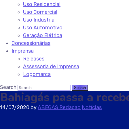
Uso Residencial
Uso Comercial
Uso Industrial
Uso Automotivo
Geração Elétrica
Concessionárias
Imprensa
Releases
Assessoria de Imprensa
Logomarca
Search
Bahiagás passa a receb
14/07/2020
by
ABEGAS Redacao
Notícias