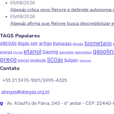
05/08/2026
Abegás critica novo Relivre e defende autonomia 
05/08/2026
Abegás afirma que Relivre busca descredibilizar 
TAGS Populares
biometano
Algás
artigo
ABEGÁS
Bahiagás
ANP
biogás
gasoli
etanol
Gasmig
energia
gasodutos
gasoduto
ES Gás
preço
SCGás
Sulgás;
produção
preços
térmicas
Contato
+55 21 3970-1001/3995-4325
abegas@abegas.org.br
Av. Ataulfo de Paiva, 245 - 6º andar - CEP: 22440