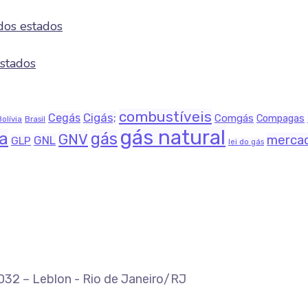
dos estados
estados
combustíveis
Cigás;
Cegás
Comgás
Compagas
Bolívia
Brasil
gás natural
na
gás
GNV
merca
GNL
GLP
lei do gás
-032 – Leblon - Rio de Janeiro/RJ