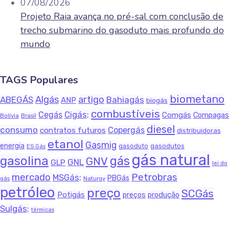
07/08/2026
Projeto Raia avança no pré-sal com conclusão de
trecho submarino do gasoduto mais profundo do
mundo
TAGS Populares
biometano
Algás
artigo
ABEGÁS
Bahiagás
ANP
biogás
combustíveis
Cigás;
Cegás
Comgás
Compagas
Bolívia
Brasil
diesel
consumo
Copergás
contratos futuros
distribuidoras
etanol
Gasmig
energia
gasodutos
gasoduto
ES Gás
gás natural
gasolina
gás
GNV
GNL
GLP
lei do
Petrobras
mercado
MSGás;
PBGás
Naturgy
gás
petróleo
preço
SCGás
Potigás
produção
preços
Sulgás;
térmicas