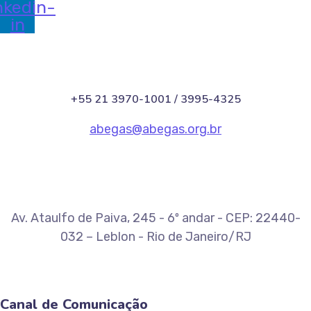
nkedin-
in
+55 21 3970-1001 / 3995-4325
abegas@abegas.org.br
Av. Ataulfo de Paiva, 245 - 6º andar - CEP: 22440-
032 – Leblon - Rio de Janeiro/RJ
Canal de Comunicação