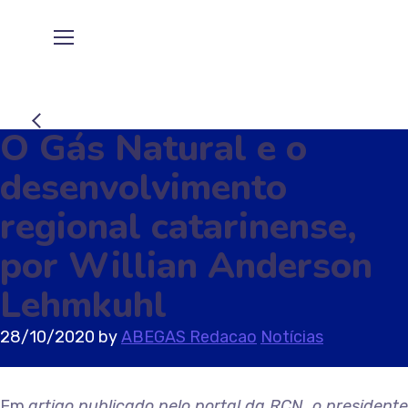
O Gás Natural e o
desenvolvimento
regional catarinense,
por Willian Anderson
Lehmkuhl
28/10/2020
by
ABEGAS Redacao
Notícias
Em
artigo publicado pelo portal da RCN, o presidente