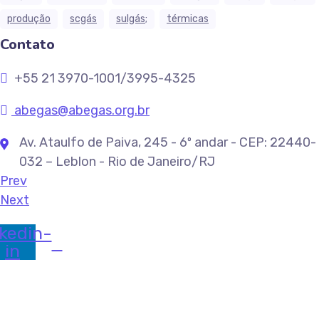
produção
scgás
sulgás;
térmicas
Contato
+55 21 3970-1001/3995-4325
abegas@abegas.org.br
Av. Ataulfo de Paiva, 245 - 6º andar - CEP: 22440-
032 – Leblon - Rio de Janeiro/RJ
Prev
Next
kedin-
in