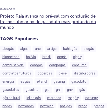
07/08/2026
Projeto Raia avança no pré-sal com conclusão de
trecho submarino do gasoduto mais profundo do
mundo
TAGS Populares
abegás
algás
anp
artigo
bahiagás
biogás
biometano
bolívia
brasil
cegás
cigás;
combustíveis
comgás
compagas
consumo
contratos futuros
copergás
diesel
distribuidoras
energia
es gás
etanol
gasmig
gasoduto
gasodutos
gasolina
glp
gnl
gnv
gás
gás natural
lei do gás
mercado
msgás;
naturgy
pbgás
petrobras
petróleo
potigás
preço
preços