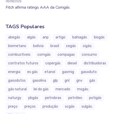
06/08/2026
Fitch afirma ratings AAA da Comgás
TAGS Populares
abegás
algás
anp
artigo
bahiagás
biogás
biometano
bolívia
brasil
cegás
cigás;
combustíveis
comgás
compagas
consumo
contratos futuros
copergás
diesel
distribuidoras
energia
es gás
etanol
gasmig
gasoduto
gasodutos
gasolina
glp
gnl
gnv
gás
gás natural
lei do gás
mercado
msgás;
naturgy
pbgás
petrobras
petróleo
potigás
preço
preços
produção
scgás
sulgás;