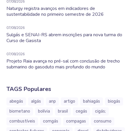
07/08/2026
Naturgy registra avanços em indicadores de
sustentabilidade no primeiro semestre de 2026
07/08/2026
Sulgás e SENAI-RS abrem inscrições para nova turma do
Curso de Gasista
07/08/2026
Projeto Raia avança no pré-sal com conclusão de trecho
submarino do gasoduto mais profundo do mundo
TAGS Populares
abegás
algás
anp
artigo
bahiagás
biogás
biometano
bolívia
brasil
cegás
cigás;
combustíveis
comgás
compagas
consumo