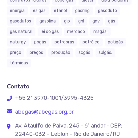
contratos futuros
copergás
diesel
distribuidoras
energia
es gás
etanol
gasmig
gasoduto
gasodutos
gasolina
glp
gnl
gnv
gás
gás natural
lei do gás
mercado
msgás;
naturgy
pbgás
petrobras
petróleo
potigás
preço
preços
produção
scgás
sulgás;
térmicas
Contato
+55 21 3970-1001/3995-4325
abegas@abegas.org.br
Av. Ataulfo de Paiva, 245 - 6º andar - CEP:
22440-032 – Leblon - Rio de Janeiro/RJ