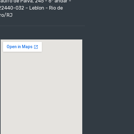
taulfo de Paiva, 245 - 6º andar -
22440-032 – Leblon - Rio de
ro/RJ