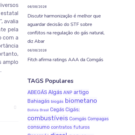
diversos
06/08/2026
 estatal
Discutir harmonização é melhor que
, avalia
aguardar decisão do STF sobre
te pela
conflitos na regulação do gás natural,
o com a
diz Abar
rtância
06/08/2026
ortanto,
Fitch afirma ratings AAA da Comgás
is amplo
.
TAGS Populares
Algás
artigo
ABEGÁS
ANP
biometano
Bahiagás
biogás
Cigás;
Cegás
Bolívia
Brasil
combustíveis
Comgás
Compagas
consumo
contratos futuros