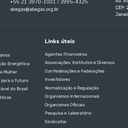
Av. A
+55 21 3970-1001 / 3995-4325
CEP: 
abegas@abegas.org.br
Janei
Links úteis
Agentes Financeiros
 anos
Associações, Institutos e Diversos
ção Energética
Confederações e Federações
da Mulher
Investidores
 para o futuro
Normalização e Regulação
ável do Brasil
Organismos Internacionais
áticas
Organismos Oficiais
Pesquisa e Laboratório
Sindicatos