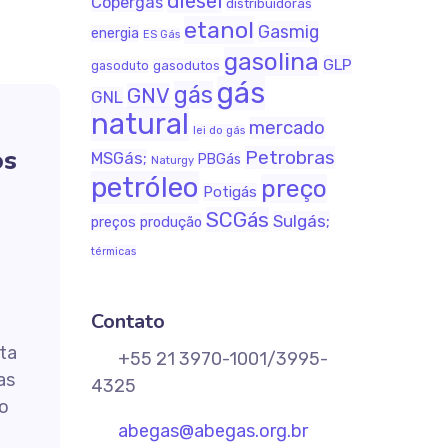
diesel
Copergás
distribuidoras
etanol
Gasmig
energia
ES Gás
gasolina
GLP
gasodutos
gasoduto
gás
gás
GNV
GNL
natural
mercado
lei do gás
os
Petrobras
MSGás;
PBGás
Naturgy
petróleo
preço
Potigás
SCGás
Sulgás;
produção
preços
térmicas
Contato
rta
+55 21 3970-1001/3995-
as
4325
o
abegas@abegas.org.br