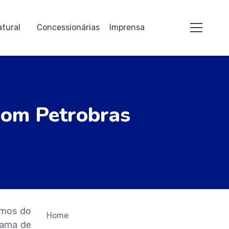
atural
Concessionárias
Imprensa
 com Petrobras
rmos do
Home
rama de