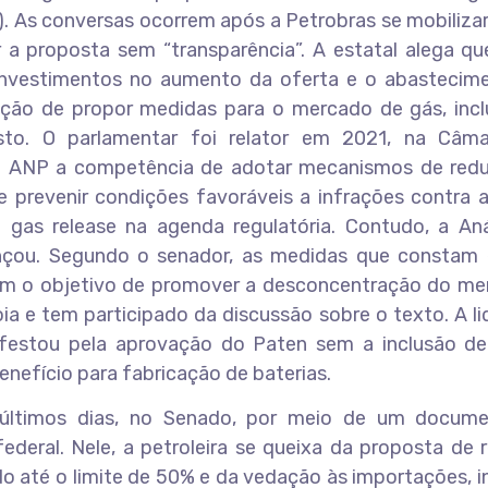
). As conversas ocorrem após a Petrobras se mobiliza
 a proposta sem “transparência”. A estatal alega qu
 investimentos no aumento da oferta e o abastecim
enção de propor medidas para o mercado de gás, incl
to. O parlamentar foi relator em 2021, na Câm
 à ANP a competência de adotar mecanismos de red
 prevenir condições favoráveis a infrações contra 
 gas release na agenda regulatória. Contudo, a Aná
ançou. Segundo o senador, as medidas que constam
 têm o objetivo de promover a desconcentração do me
oia e tem participado da discussão sobre o texto. A l
festou pela aprovação do Paten sem a inclusão de
nefício para fabricação de baterias.
s últimos dias, no Senado, por meio de um docum
eral. Nele, a petroleira se queixa da proposta de 
o até o limite de 50% e da vedação às importações, i