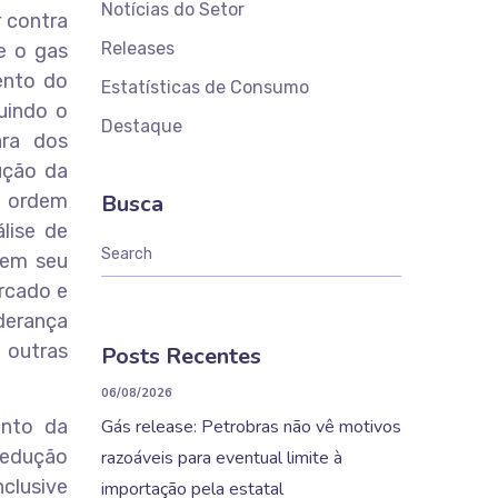
Notícias do Setor
r contra
Releases
e o gas
ento do
Estatísticas de Consumo
uindo o
Destaque
ara dos
ução da
a ordem
Busca
lise de
 em seu
rcado e
iderança
 outras
Posts Recentes
06/08/2026
ento da
Gás release: Petrobras não vê motivos
redução
razoáveis para eventual limite à
nclusive
importação pela estatal